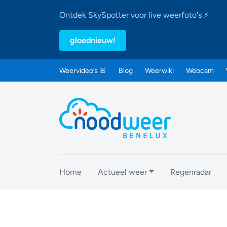
Ontdek SkySpotter voor live weerfoto's ⚡
gloednieuw!
Weervideo’s 🚨
Blog
Weerwiki
Webcam
Home
Actueel weer
Regenradar