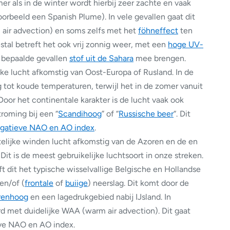
r als in de winter wordt hierbij zeer zachte en vaak
orbeeld een Spanish Plume). In vele gevallen gaat dit
air advection) en soms zelfs met het
föhneffect
ten
al betreft het ook vrij zonnig weer, met een
hoge UV-
n bepaalde gevallen
stof uit de Sahara
mee brengen.
lijke lucht afkomstig van Oost-Europa of Rusland. In de
g tot koude temperaturen, terwijl het in de zomer vanuit
oor het continentale karakter is de lucht vaak ook
troming bij een “
Scandihoog
” of “
Russische beer
“. Dit
gatieve NAO en AO index
.
telijke winden lucht afkomstig van de Azoren en de en
Dit is de meest gebruikelijke luchtsoort in onze streken.
t dit het typische wisselvallige Belgische en Hollandse
en/of (
frontale
of
buiige
) neerslag. Dit komt door de
renhoog
en een lagedrukgebied nabij IJsland. In
d met duidelijke WAA (warm air advection). Dit gaat
ve NAO en AO index.