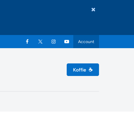
Account
Koffie
☕