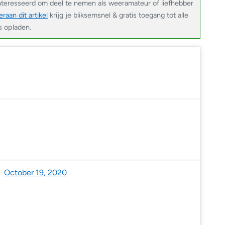
nteresseerd om deel te nemen als weeramateur of liefhebber
raan dit artikel
krijg je bliksemsnel & gratis toegang tot alle
s opladen.
Benelux (@NoodweerBenelux)
October 19, 2020