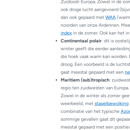
Zuidoost-Europa. Zowel in de zome
ook droge lucht aangevoerd (bijvo
dan ook gepaard met
WAA
(warm 
noorden van onze Ardennen. Meest
index
in de zomer. Ook kan het i
Continentaal polair
: dit is ooste
winter geeft die eerder aanleidin
die hoek vaak warm kan worden. D
droog. Een voorbeeld is de luchts
gaat meestal gepaard met een
ne
Maritiem (sub)tropisch
: zuidwes
regio ten zuidwesten van Europa. 
Zowel in de winter als zomer geef
weerbeeld, met
stapelbewolking
combinatie van het typische
Azo
sommige gevallen gaat dit gepaar
meestal gepaard met een positie