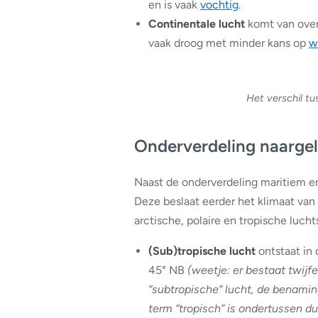
en is vaak
vochtig
.
Continentale lucht
komt van over 
vaak droog met minder kans op
w
Het verschil tu
Onderverdeling naarge
Naast de onderverdeling maritiem en
Deze beslaat eerder het klimaat van
arctische, polaire en tropische lucht
(Sub)tropische lucht
ontstaat in
45° NB
(weetje: er bestaat twijf
“subtropische” lucht, de benamin
term “tropisch” is ondertussen 