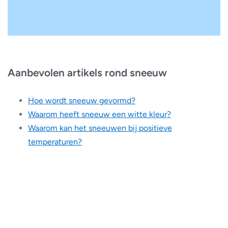
Aanbevolen artikels rond sneeuw
Hoe wordt sneeuw gevormd?
Waarom heeft sneeuw een witte kleur?
Waarom kan het sneeuwen bij positieve
temperaturen?
Wanneer gebruik ik de sneeuwradar?
Sneeuwval wordt in België en Nederland veelal
veroorzaakt door winterse buien die vanaf de Noordzee