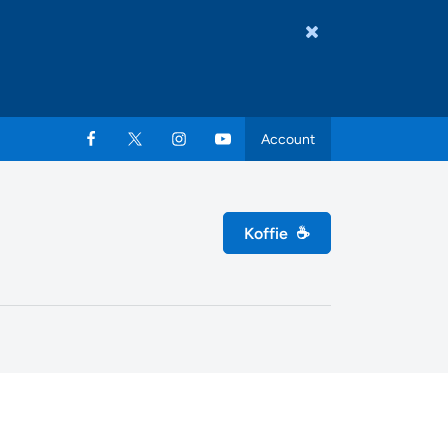
Account
Koffie
☕