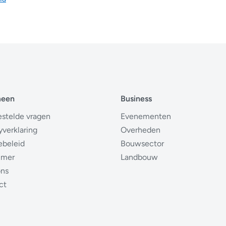
meen
Business
estelde vragen
Evenementen
yverklaring
Overheden
ebeleid
Bouwsector
imer
Landbouw
ons
ct