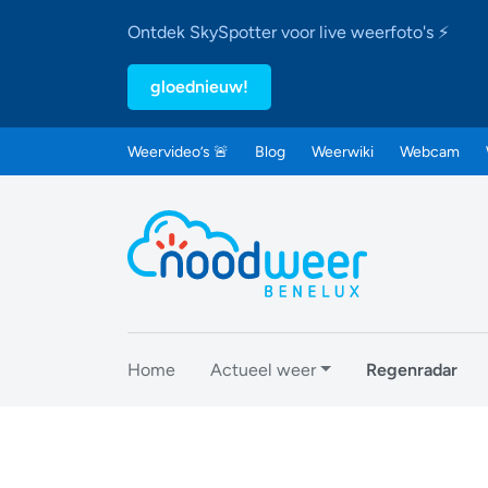
Ontdek SkySpotter voor live weerfoto's ⚡
gloednieuw!
Weervideo’s 🚨
Blog
Weerwiki
Webcam
Home
Actueel weer
Regenradar