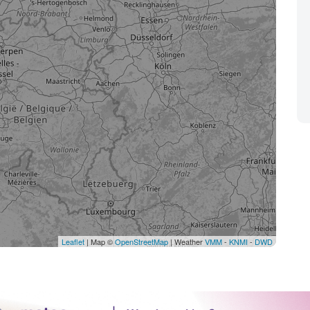
Leaflet
| Map ©
OpenStreetMap
| Weather
VMM
-
KNMI
-
DWD