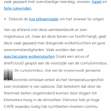
vaak gepaard met overvloedige neerslag, onweer,
hagel
en
felle rukwinden
.
Gebruik de
live bliksemradar
om het onweer te volgen
Van op afstand ziet deze aambeeldwolk er zeer
majestueus uit, maar als deze boven uw hoofd hangt, gaat
deze vaak gepaard met dreigende wolkenluchten en gure
weersomstandigheden. Vaak worden dan ook
spectaculaire wolkensoorten
(zoals een arcus of
shelfcloud) gespot aan de voorzijde van de cumulonimbus.
De cumulonimbus. Ook wel de onweerswolk genaamd.
Cumulonimbi ontstaan enkel als het temperatuursprofiel
Duidelijke
Arcus
aambeeldstructuur
of
zeer onstabiel is van opbouw. Dat betekent dat door de
aan
shelf
thermiek bellen ongehinderd kunnen door stijgen tot
de
aan
kilometers hoog in de atmosfeer. Hiervoor heb je hoge
top
de
CAPE waardes nodig (de luchtbellen moeten continu
van
voorzijde