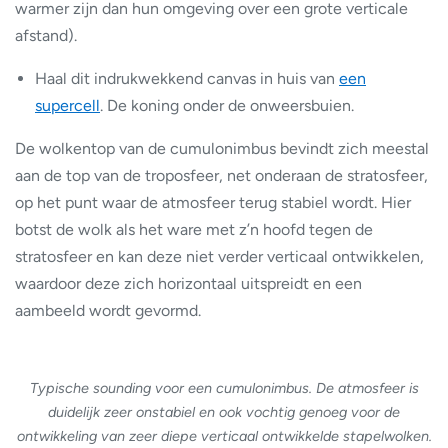
een
van
warmer zijn dan hun omgeving over een grote verticale
cumulonimbus.
een
afstand).
stevige
cumulonimbus.
Haal dit indrukwekkend canvas in huis van
een
supercell
. De koning onder de onweersbuien.
De wolkentop van de cumulonimbus bevindt zich meestal
aan de top van de troposfeer, net onderaan de stratosfeer,
op het punt waar de atmosfeer terug stabiel wordt. Hier
botst de wolk als het ware met z’n hoofd tegen de
stratosfeer en kan deze niet verder verticaal ontwikkelen,
waardoor deze zich horizontaal uitspreidt en een
aambeeld wordt gevormd.
Typische sounding voor een cumulonimbus. De atmosfeer is
duidelijk zeer onstabiel en ook vochtig genoeg voor de
ontwikkeling van zeer diepe verticaal ontwikkelde stapelwolken.