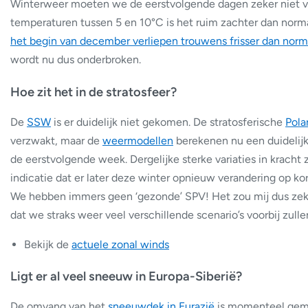
Winterweer moeten we de eerstvolgende dagen zeker niet 
temperaturen tussen 5 en 10°C is het ruim zachter dan norm
het begin van december verliepen trouwens frisser dan norm
wordt nu dus onderbroken.
Hoe zit het in de stratosfeer?
De
SSW
is er duidelijk niet gekomen. De stratosferische
Pola
verzwakt, maar de
weermodellen
berekenen nu een duidelijk
de eerstvolgende week. Dergelijke sterke variaties in kracht 
indicatie dat er later deze winter opnieuw verandering op kort
We hebben immers geen ‘gezonde’ SPV! Het zou mij dus zek
dat we straks weer veel verschillende scenario’s voorbij zull
Bekijk de
actuele zonal winds
Ligt er al veel sneeuw in Europa-Siberië?
De omvang van het
sneeuwdek in Eurazië
is momenteel gemi