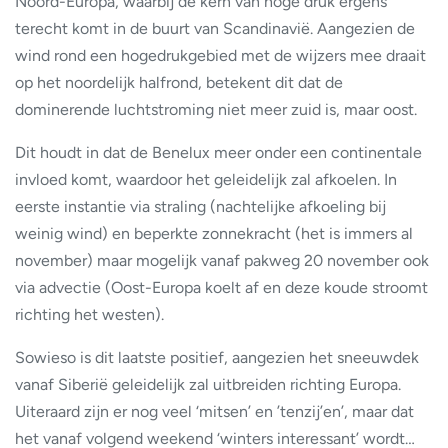
Noord-Europa, waarbij de kern van hoge druk ergens
terecht komt in de buurt van Scandinavië. Aangezien de
wind rond een hogedrukgebied met de wijzers mee draait
op het noordelijk halfrond, betekent dit dat de
dominerende luchtstroming niet meer zuid is, maar oost.
Dit houdt in dat de Benelux meer onder een continentale
invloed komt, waardoor het geleidelijk zal afkoelen. In
eerste instantie via straling (nachtelijke afkoeling bij
weinig wind) en beperkte zonnekracht (het is immers al
november) maar mogelijk vanaf pakweg 20 november ook
via advectie (Oost-Europa koelt af en deze koude stroomt
richting het westen).
Sowieso is dit laatste positief, aangezien het sneeuwdek
vanaf Siberië geleidelijk zal uitbreiden richting Europa.
Uiteraard zijn er nog veel ‘mitsen’ en ’tenzij’en’, maar dat
het vanaf volgend weekend ‘winters interessant’ wordt…