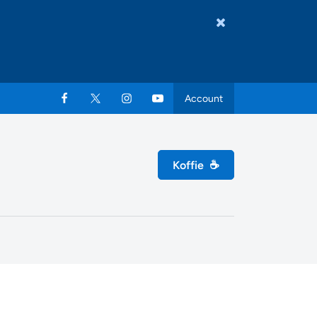
Account
Koffie
☕