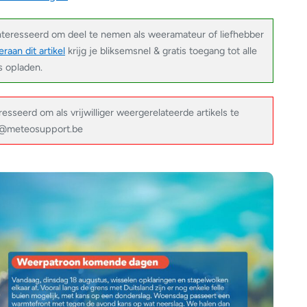
nteresseerd om deel te nemen als weeramateur of liefhebber
raan dit artikel
krijg je bliksemsnel & gratis toegang tot alle
s opladen.
resseerd om als vrijwilliger weergerelateerde artikels te
fo@meteosupport.be