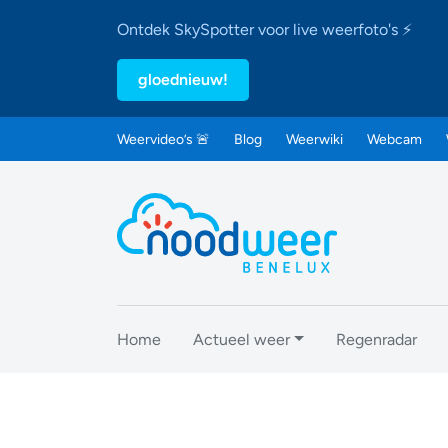
Ontdek SkySpotter voor live weerfoto's ⚡
gloednieuw!
Weervideo’s 🚨
Blog
Weerwiki
Webcam
Home
Actueel weer
Regenradar