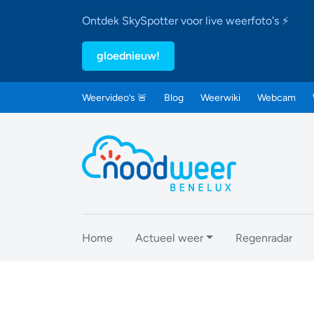
Ontdek SkySpotter voor live weerfoto's ⚡
gloednieuw!
Weervideo’s 🚨
Blog
Weerwiki
Webcam
Home
Actueel weer
Regenradar