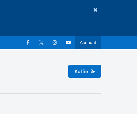
Account
Koffie
☕