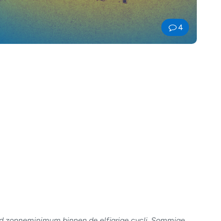
4
d zonneminimum binnen de elfjarige cycli. Sommige