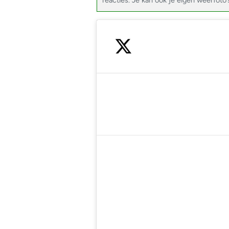
reacties. Je kan ook je eigen weerfoto’
— National H