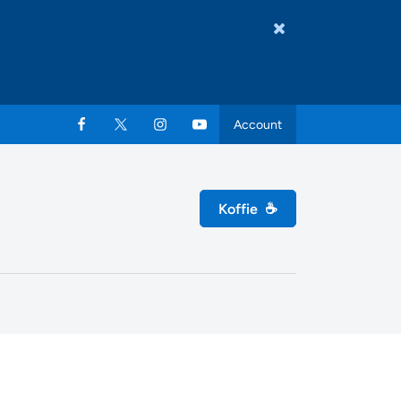
Account
Koffie
☕