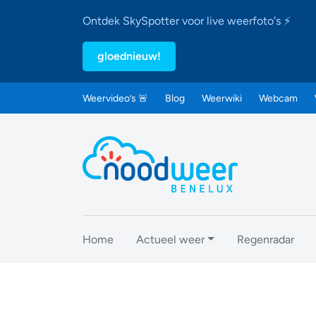
Ontdek SkySpotter voor live weerfoto's ⚡
gloednieuw!
Weervideo’s 🚨
Blog
Weerwiki
Webcam
Home
Actueel weer
Regenradar