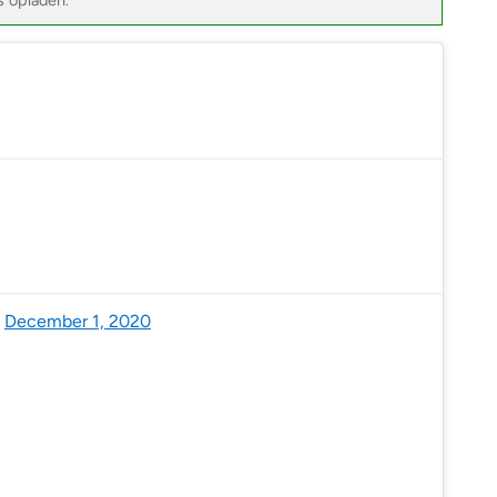
s opladen.
urricane Center (@NHC_Atlantic)
December 1, 2020