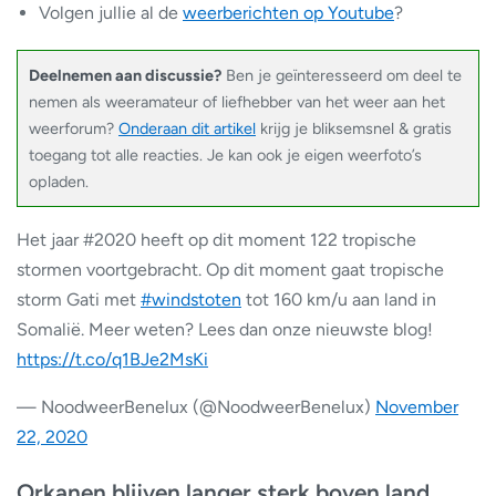
Volgen jullie al de
weerberichten op Youtube
?
Deelnemen aan discussie?
Ben je geïnteresseerd om deel te
nemen als weeramateur of liefhebber van het weer aan het
weerforum?
Onderaan dit artikel
krijg je bliksemsnel & gratis
toegang tot alle reacties. Je kan ook je eigen weerfoto’s
opladen.
Het jaar #2020 heeft op dit moment 122 tropische
stormen voortgebracht. Op dit moment gaat tropische
storm Gati met
#windstoten
tot 160 km/u aan land in
Somalië. Meer weten? Lees dan onze nieuwste blog!
https://t.co/q1BJe2MsKi
— NoodweerBenelux (@NoodweerBenelux)
November
22, 2020
Orkanen blijven langer sterk boven land