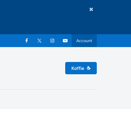
Account
Koffie
☕