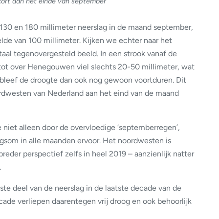
ort aan het einde van september
 130 en 180 millimeter neerslag in de maand september,
lde van 100 millimeter. Kijken we echter naar het
taal tegenovergesteld beeld. In een strook vanaf de
ot over Henegouwen viel slechts 20-50 millimeter, wat
r bleef de droogte dan ook nog gewoon voortduren. Dit
oordwesten van Nederland aan het eind van de maand
niet alleen door de overvloedige ‘septemberregen’,
gsom in alle maanden ervoor. Het noordwesten is
breder perspectief zelfs in heel 2019 – aanzienlijk natter
.
ste deel van de neerslag in de laatste decade van de
ade verliepen daarentegen vrij droog en ook behoorlijk