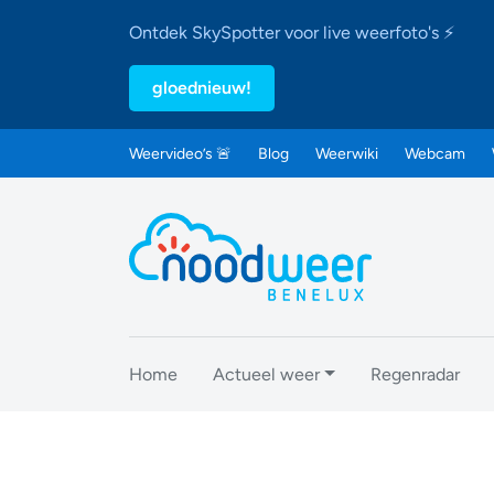
Ontdek SkySpotter voor live weerfoto's ⚡
gloednieuw!
Weervideo’s 🚨
Blog
Weerwiki
Webcam
Home
Actueel weer
Regenradar