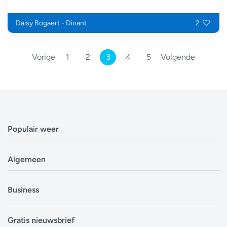
Daisy Bogaert - Dinant
2
Vorige
1
2
3
4
5
Volgende
Populair weer
Weerbericht Antwerpen
Algemeen
Weerbericht Brussel
Weerbericht Amsterdam
Veelgestelde vragen
Business
Weerbericht Eindhoven
Privacyverklaring
Weerbericht Luxemburg
Cookiebeleid
Evenementen
Alle locaties in België
Gratis nieuwsbrief
Disclaimer
Overheden