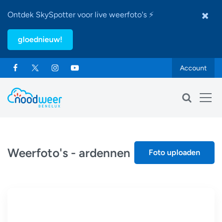
Ontdek SkySpotter voor live weerfoto's ⚡
gloednieuw!
Account
Weerfoto's - ardennen
Foto uploaden