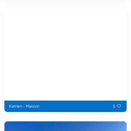
Katrien - Maissin
5