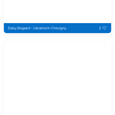
Daisy Bogaert - Libramont-Chevigny
2