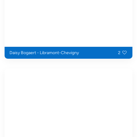
Daisy Bogaert - Libramont-Chevigny
2