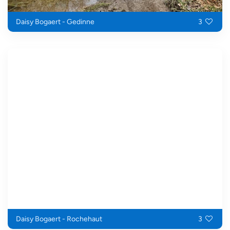
Daisy Bogaert - Gedinne
3
Daisy Bogaert - Rochehaut
3