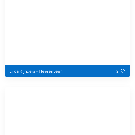
Erica Rijnders - Heerenveen
2