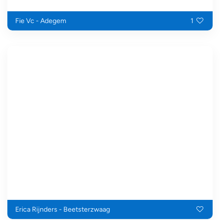
Fie Vc - Adegem
1
Erica Rijnders - Beetsterzwaag