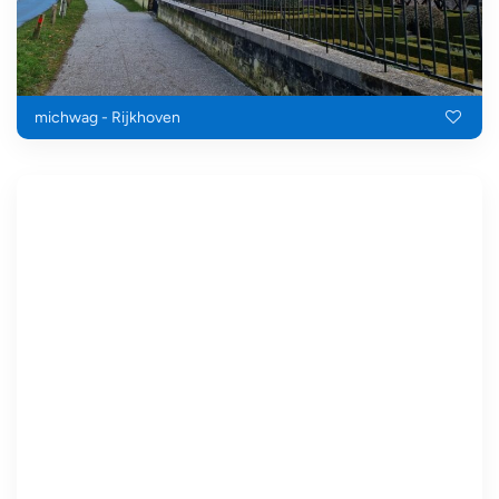
michwag - Rijkhoven