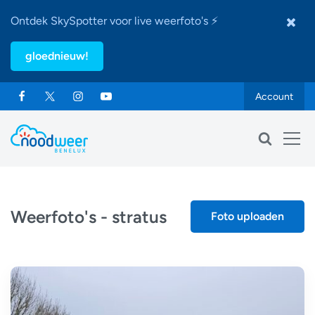
Ontdek SkySpotter voor live weerfoto's ⚡
gloednieuw!
Account
Weerfoto's - stratus
Foto uploaden