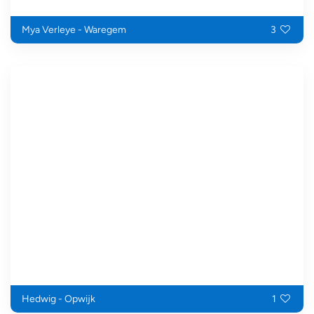
Mya Verleye - Waregem
3
Hedwig - Opwijk
1