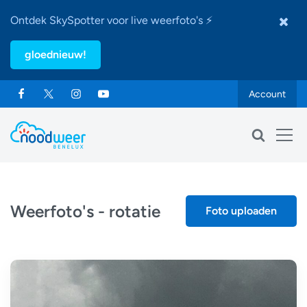
Ontdek SkySpotter voor live weerfoto's ⚡
gloednieuw!
Account
Weerfoto's - rotatie
Foto uploaden