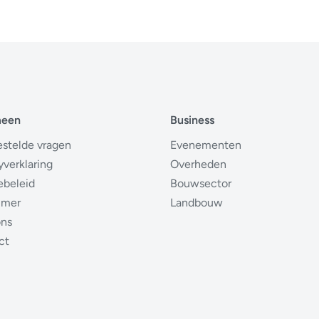
meen
Business
estelde vragen
Evenementen
yverklaring
Overheden
ebeleid
Bouwsector
imer
Landbouw
ons
ct