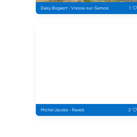
Daisy Bogaert - Vresse-sur-Semois
1
Michel Jacobs - Ravels
2