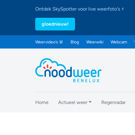
Ontdek SkySpotter voor live weerfoto's ⚡
gloednieuw!
Weervideo’s 🚨
Blog
Weerwiki
Webcam
Home
Actueel weer
Regenradar