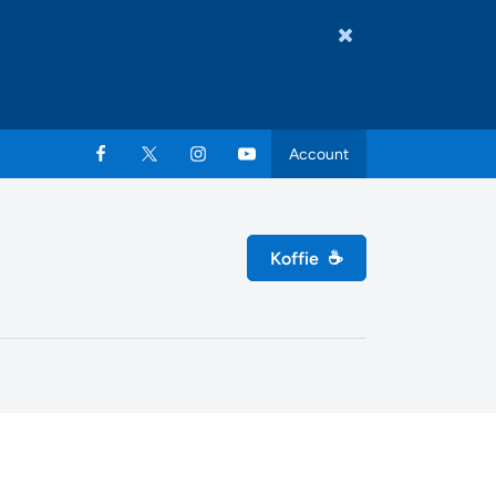
Account
Koffie
☕