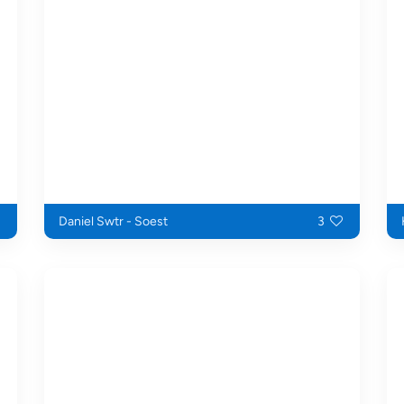
Daniel Swtr - Soest
3