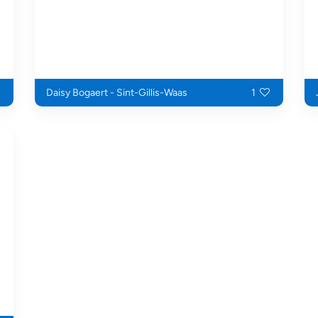
Daisy Bogaert - Sint-Gillis-Waas
1