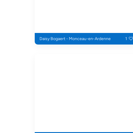
Daisy Bogaert - Monceau-en-Ardenne
1