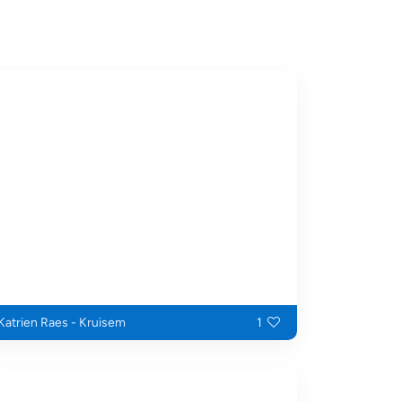
Katrien Raes - Kruisem
1