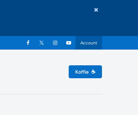
Account
Koffie
☕