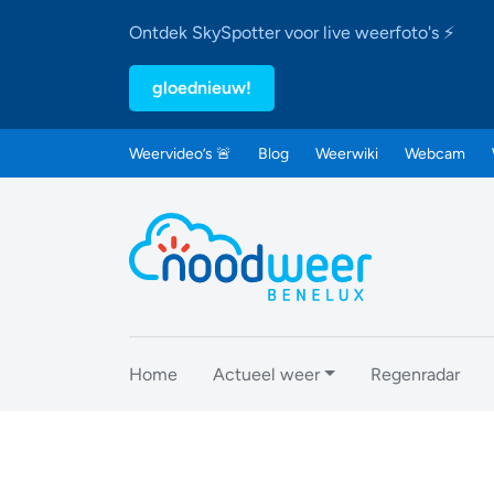
Ontdek SkySpotter voor live weerfoto's ⚡
gloednieuw!
Weervideo’s 🚨
Blog
Weerwiki
Webcam
Home
Actueel weer
Regenradar