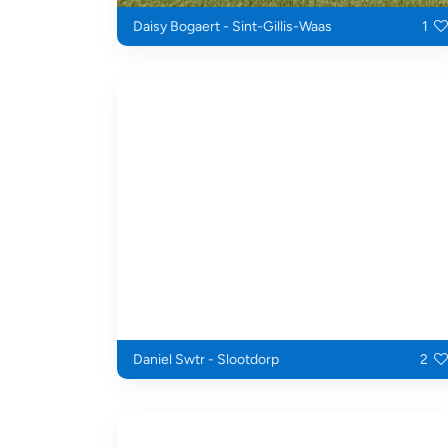
Daisy Bogaert - Sint-Gillis-Waas
1
Daniel Swtr - Slootdorp
2