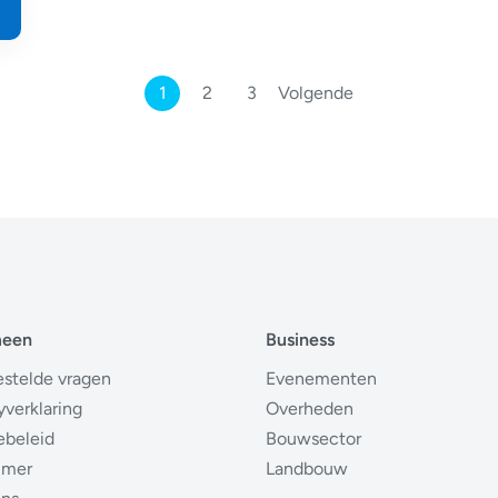
1
2
3
Volgende
meen
Business
estelde vragen
Evenementen
yverklaring
Overheden
ebeleid
Bouwsector
imer
Landbouw