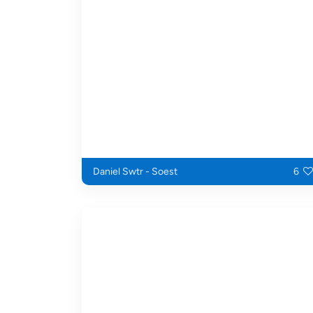
Daniel Swtr - Soest
6