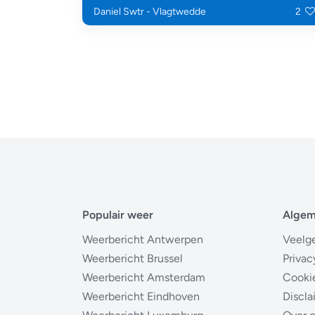
Daniel Swtr - Vlagtwedde
2
Populair weer
Alge
Weerbericht Antwerpen
Veelg
Weerbericht Brussel
Privac
Weerbericht Amsterdam
Cooki
Weerbericht Eindhoven
Discla