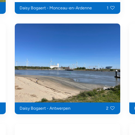
Daisy Bogaert - Monceau-en-Ardenne
1
Daisy Bogaert - Antwerpen
2