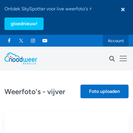
Ontdek SkySpotter voor live weerfoto's ⚡
gloednieuw!
Account
Weerfoto's - vijver
Foto uploaden