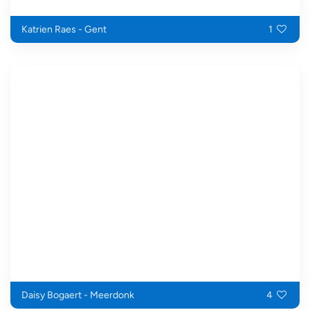
Katrien Raes - Gent
1
Daisy Bogaert - Meerdonk
4