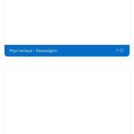
Mya Verleye - Desselgem
1