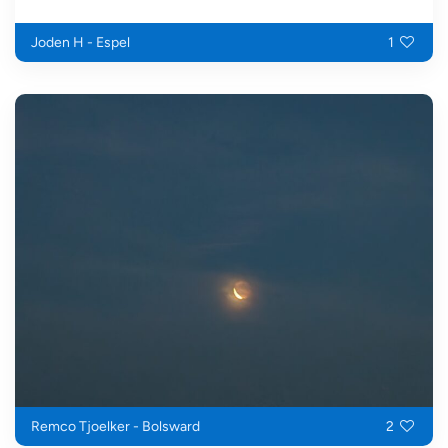
Joden H - Espel
1
Remco Tjoelker - Bolsward
2