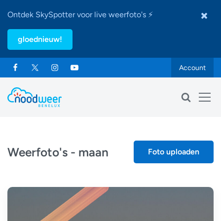
Ontdek SkySpotter voor live weerfoto's ⚡
gloednieuw!
Account
Weerfoto's - maan
Foto uploaden