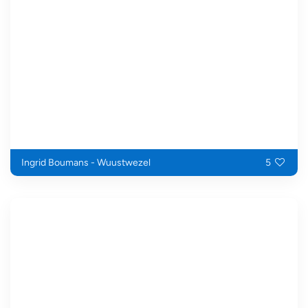
Ingrid Boumans - Wuustwezel
5