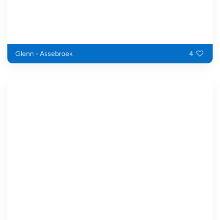
Glenn - Assebroek
4