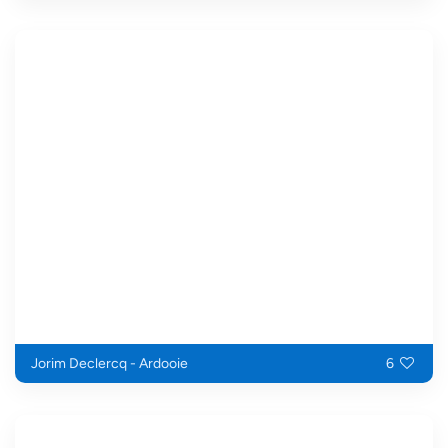
Jorim Declercq - Ardooie
6