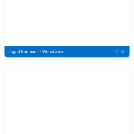
Ingrid Boumans - Wuustwezel
2