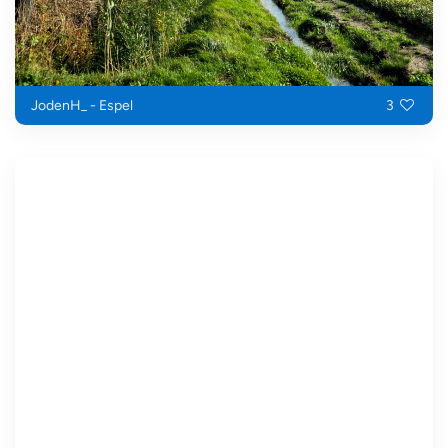
JodenH_ - Espel
3