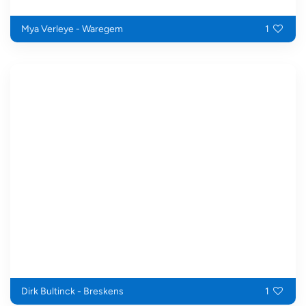
Mya Verleye - Waregem
1
Dirk Bultinck - Breskens
1