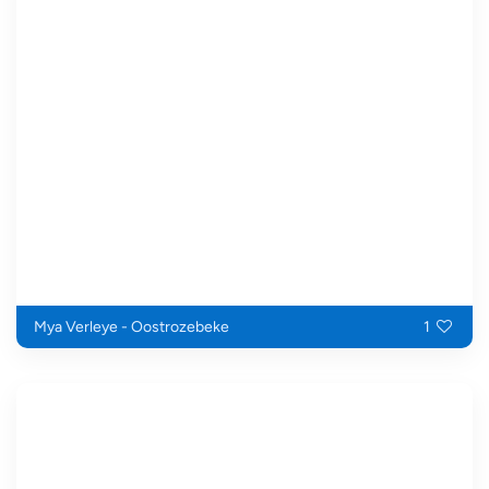
Mya Verleye - Oostrozebeke
1