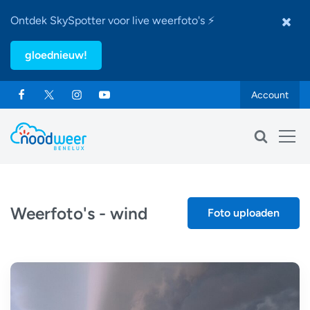
Ontdek SkySpotter voor live weerfoto's ⚡
gloednieuw!
Account
Weerfoto's - wind
Foto uploaden