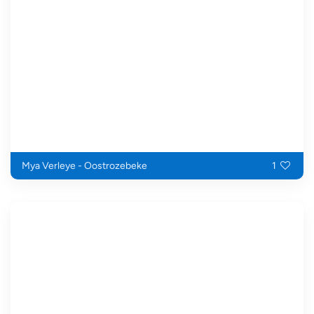
Mya Verleye - Oostrozebeke
1