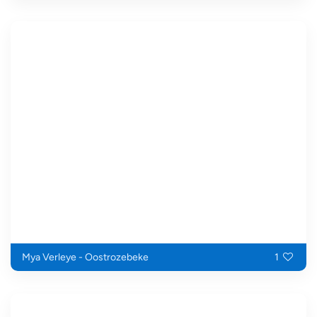
Mya Verleye - Oostrozebeke
1