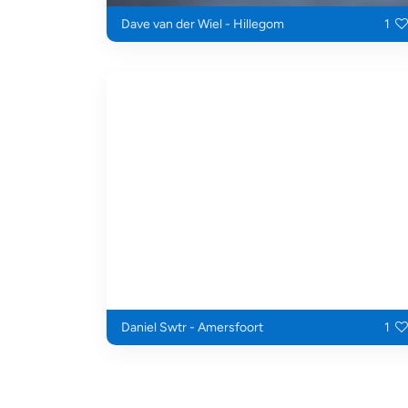
Dave van der Wiel - Hillegom
1
Daniel Swtr - Amersfoort
1