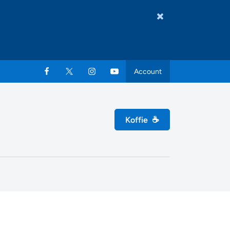
Account
Koffie
☕