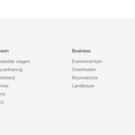
meen
Business
estelde vragen
Evenementen
yverklaring
Overheden
ebeleid
Bouwsector
imer
Landbouw
ons
ct