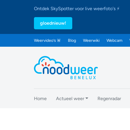
Ontdek SkySpotter voor live weerfoto's ⚡
gloednieuw!
Weervideo’s 🚨
Blog
Weerwiki
Webcam
Home
Actueel weer
Regenradar