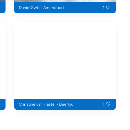
Daniel Swtr - Amersfoort
1
Christine van Hastel - Deerlijk
1