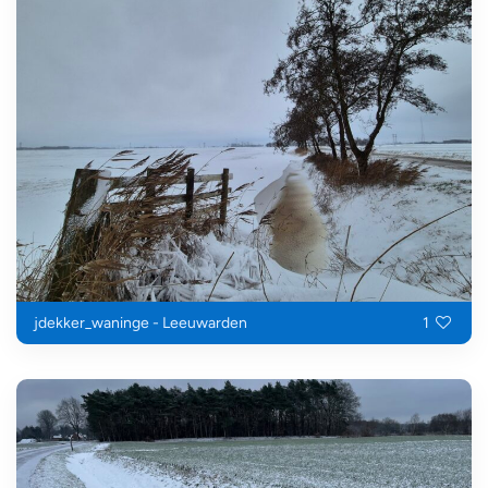
jdekker_waninge - Leeuwarden
1