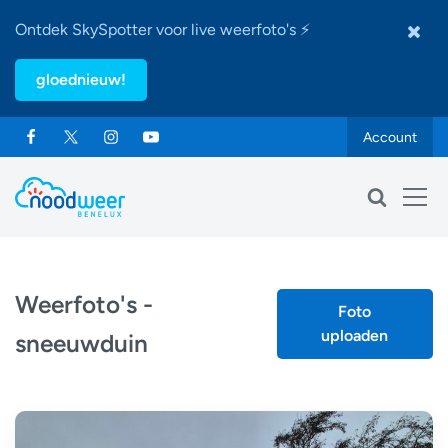
Ontdek SkySpotter voor live weerfoto's ⚡
gloednieuw!
Account
Weerfoto's -
Foto
uploaden
sneeuwduin