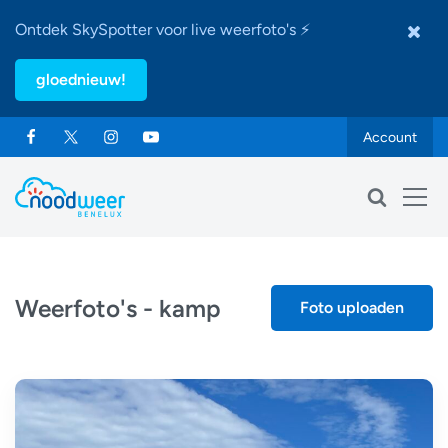
Ontdek SkySpotter voor live weerfoto's ⚡
gloednieuw!
Account
Weerfoto's - kamp
Foto uploaden