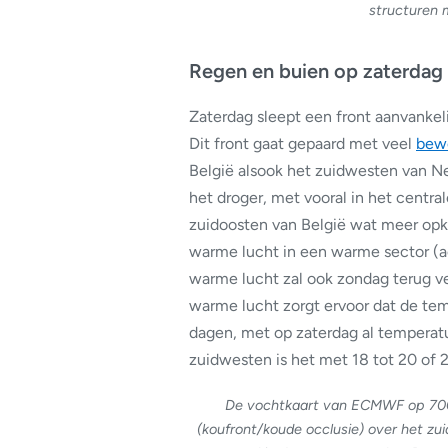
structuren m
Regen en buien op zaterdag
Zaterdag sleept een front aanvankeli
Dit front gaat gepaard met veel
bew
België alsook het zuidwesten van Nede
het droger, met vooral in het centra
zuidoosten van België wat meer opkl
warme lucht in een warme sector (ac
warme lucht zal ook zondag terug v
warme lucht zorgt ervoor dat de te
dagen, met op zaterdag al temperatu
zuidwesten is het met 18 tot 20 of 
De vochtkaart van ECMWF op 700 
(koufront/koude occlusie) over het z