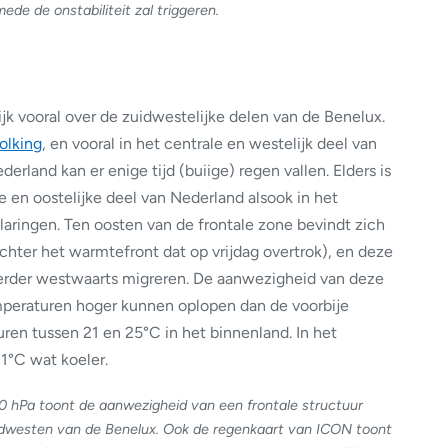
ede de onstabiliteit zal triggeren.
jk vooral over de zuidwestelijke delen van de Benelux.
olking
, en vooral in het centrale en westelijk deel van
rland kan er enige tijd (buiige) regen vallen. Elders is
le en oostelijke deel van Nederland alsook in het
aringen. Ten oosten van de frontale zone bevindt zich
hter het warmtefront dat op vrijdag overtrok), en deze
erder westwaarts migreren. De aanwezigheid van deze
mperaturen hoger kunnen oplopen dan de voorbije
ren tussen 21 en 25°C in het binnenland. In het
21°C wat koeler.
hPa toont de aanwezigheid van een frontale structuur
uidwesten van de Benelux. Ook de regenkaart van ICON toont