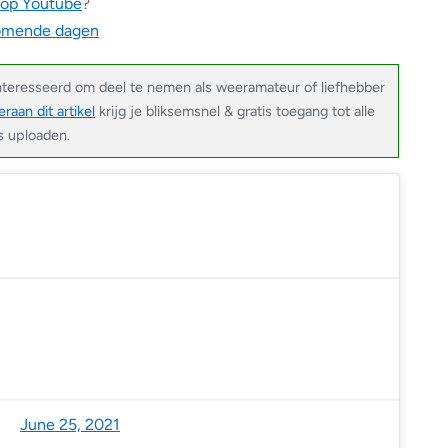
 op Youtube
?
komende dagen
nteresseerd om deel te nemen als weeramateur of liefhebber
raan dit artikel
krijg je bliksemsnel & gratis toegang tot alle
’s uploaden.
Benelux (@NoodweerBenelux)
June 25, 2021