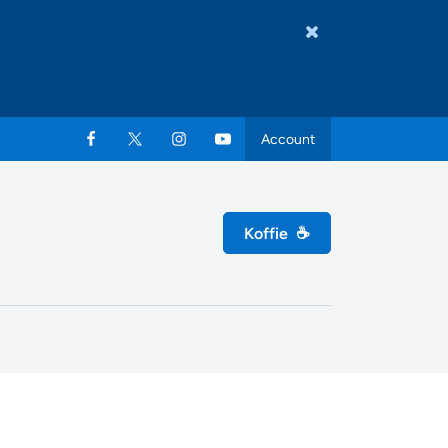
Account
Koffie
☕