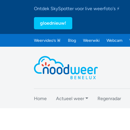
Ontdek SkySpotter voor live weerfoto's ⚡
gloednieuw!
Weervideo’s 🚨
Blog
Weerwiki
Webcam
Home
Actueel weer
Regenradar