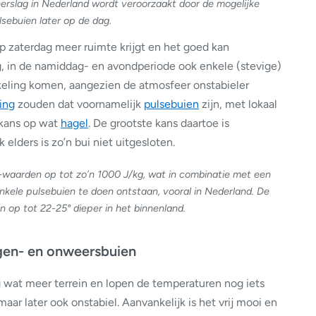
eerslag in Nederland wordt veroorzaakt door de mogelijke
lsebuien later op de dag.
p zaterdag meer ruimte krijgt en het goed kan
, in de namiddag- en avondperiode ook enkele (stevige)
eling komen, aangezien de atmosfeer onstabieler
ing
zouden dat voornamelijk
pulsebuien
zijn, met lokaal
 kans op wat
hagel
. De grootste kans daartoe is
lders is zo’n bui niet uitgesloten.
-waarden op tot zo’n 1000 J/kg, wat in combinatie met een
kele pulsebuien te doen ontstaan, vooral in Nederland.
De
 op tot 22-25° dieper in het binnenland.
gen- en onweersbuien
wat meer terrein en lopen de temperaturen nog iets
ar later ook onstabiel. Aanvankelijk is het vrij mooi en