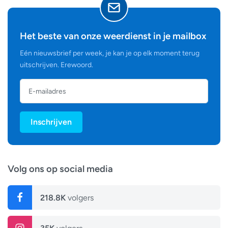
Wereldweer
Klimaat
Het beste van onze weerdienst in je mailbox
Natuurkunde
Eén nieuwsbrief per week, je kan je op elk moment terug
Onweersverwachting
uitschrijven. Erewoord.
Ruimte
Weerwiki
Inschrijven
Volg ons op social media
218.8K
volgers