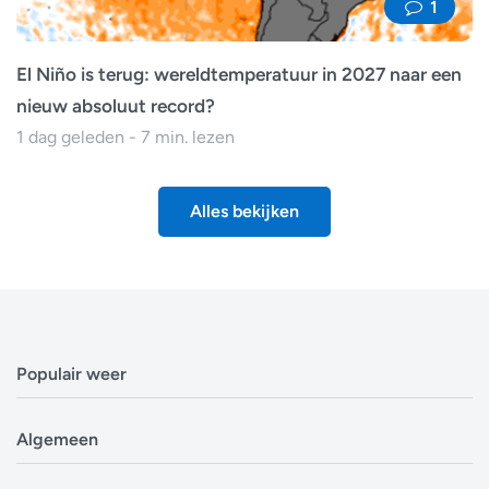
1
El Niño is terug: wereldtemperatuur in 2027 naar een
nieuw absoluut record?
1 dag geleden - 7 min. lezen
Alles bekijken
Populair weer
Weerbericht Antwerpen
Algemeen
Weerbericht Brussel
Weerbericht Amsterdam
Veelgestelde vragen