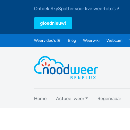
Ontdek SkySpotter voor live weerfoto's ⚡
gloednieuw!
Weervideo’s 🚨
Blog
Weerwiki
Webcam
Home
Actueel weer
Regenradar