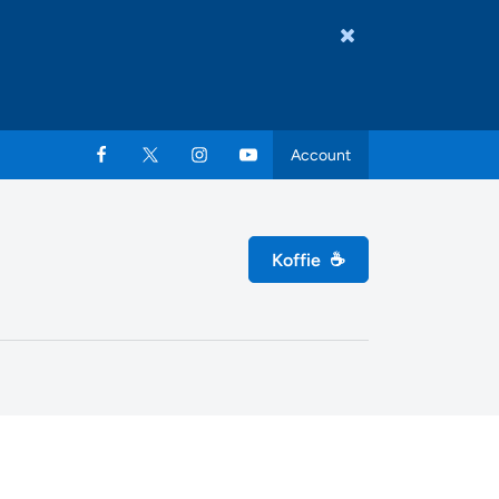
Account
Koffie
☕