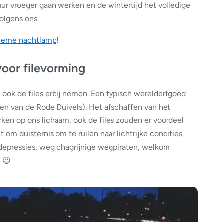
ur vroeger gaan werken en de wintertijd het volledige
olgens ons.
lieme nachtlamp
!
voor filevorming
k ook de files erbij nemen. Een typisch werelderfgoed
sen van de Rode Duivels). Het afschaffen van het
rken op ons lichaam, ook de files zouden er voordeel
t om duisternis om te ruilen naar lichtrijke condities.
g depressies, weg chagrijnige wegpiraten, welkom
. 😉