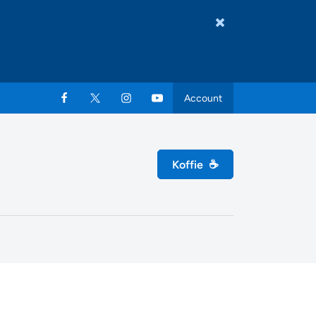
Account
Koffie
☕