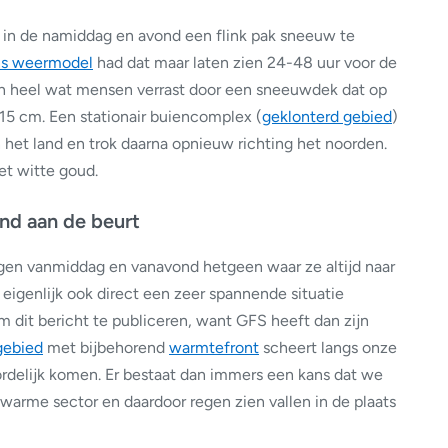
in de namiddag en avond een flink pak sneeuw te
ns weermodel
had dat maar laten zien 24-48 uur voor de
n heel wat mensen verrast door een sneeuwdek dat op
 15 cm. Een stationair buiencomplex (
geklonterd gebied
)
 het land en trok daarna opnieuw richting het noorden.
et witte goud.
nd aan de beurt
ijgen vanmiddag en vanavond hetgeen waar ze altijd naar
s eigenlijk ook direct een zeer spannende situatie
 dit bericht te publiceren, want GFS heeft dan zijn
gebied
met bijbehorend
warmtefront
scheert langs onze
ordelijk komen. Er bestaat dan immers een kans dat we
 warme sector en daardoor regen zien vallen in de plaats