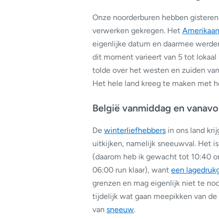
Onze noorderburen hebben gisteren 
verwerken gekregen. Het
Amerikaa
eigenlijke datum en daarmee werde
dit moment varieert van 5 tot lokaal
tolde over het westen en zuiden van
Het hele land kreeg te maken met h
België vanmiddag en vanavo
De
winterliefhebbers
in ons land kr
uitkijken, namelijk sneeuwval. Het i
(daarom heb ik gewacht tot 10:40 om
06:00 run klaar), want
een lagedruk
grenzen en mag eigenlijk niet te no
tijdelijk wat gaan meepikken van de
van
sneeuw
.