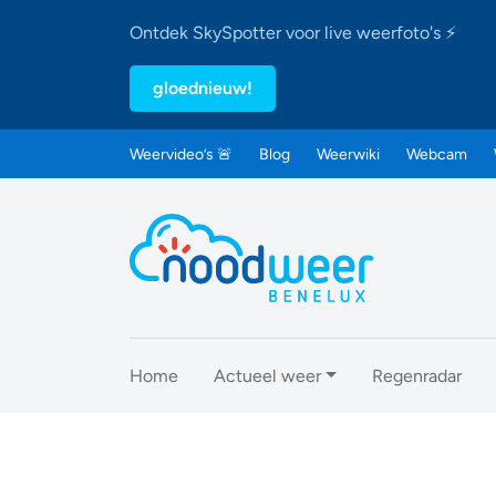
Ontdek SkySpotter voor live weerfoto's ⚡
gloednieuw!
Weervideo’s 🚨
Blog
Weerwiki
Webcam
Home
Actueel weer
Regenradar