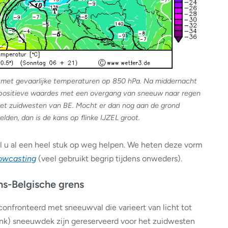
 met gevaarlijke temperaturen op 850 hPa. Na middernacht
ot positieve waardes met een overgang van sneeuw naar regen
 het zuidwesten van BE. Mocht er dan nog aan de grond
lden, dan is de kans op flinke IJZEL groot.
l u al een heel stuk op weg helpen. We heten deze vorm
owcasting
(veel gebruikt begrip tijdens onweders).
ns-Belgische grens
confronteerd met sneeuwval die varieert van licht tot
ink) sneeuwdek zijn gereserveerd voor het zuidwesten