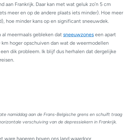
d aan Frankrijk. Daar kan met wat geluk zo’n 5 cm
iets meer en op de andere plaats iets minder). Hoe meer
d), hoe minder kans op en significant sneeuwdek.
n al meermaals gebleken dat
sneeuwzones
een apart
50 km hoger opschuiven dan wat de weermodellen
en dik probleem. Ik blijf dus herhalen dat dergelijke
reisen.
te namiddag aan de Frans-Belgische grens en schuift traag
rizontale verschuiving van de depressiekern in Frankrijk.
het ware haperen boven ons land waardoor