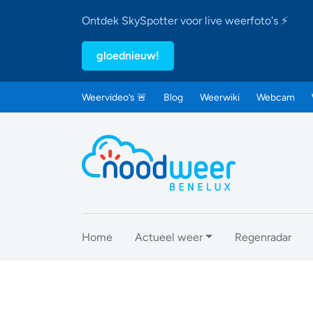
Ontdek SkySpotter voor live weerfoto's ⚡
gloednieuw!
Weervideo’s 🚨
Blog
Weerwiki
Webcam
Home
Actueel weer
Regenradar