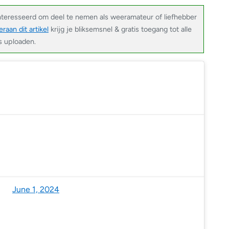
nteresseerd om deel te nemen als weeramateur of liefhebber
raan dit artikel
krijg je bliksemsnel & gratis toegang tot alle
’s uploaden.
Benelux (@NoodweerBenelux)
June 1, 2024