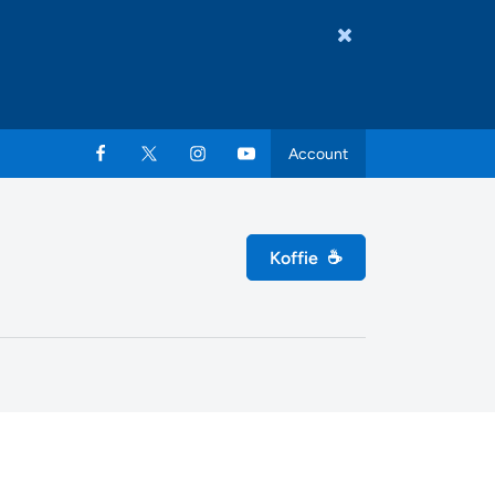
Account
Koffie
☕