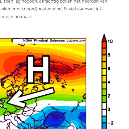
rs. Toen lag hogedruk krachtig boven het noorden van
aken met (noord)oostenwind. Er viel evenwel iets
er dan normaal.