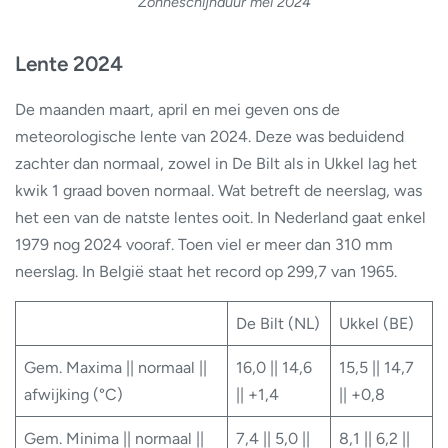
Zonneschijnduur mei 2024
Lente 2024
De maanden maart, april en mei geven ons de
meteorologische lente van 2024. Deze was beduidend
zachter dan normaal, zowel in De Bilt als in Ukkel lag het
kwik 1 graad boven normaal. Wat betreft de neerslag, was
het een van de natste lentes ooit. In Nederland gaat enkel
1979 nog 2024 vooraf. Toen viel er meer dan 310 mm
neerslag. In België staat het record op 299,7 van 1965.
De Bilt (NL)
Ukkel (BE)
Gem. Maxima || normaal ||
16,0 || 14,6
15,5 || 14,7
afwijking (°C)
|| +1,4
|| +0,8
Gem. Minima || normaal ||
7,4 || 5,0 ||
8,1 || 6,2 ||