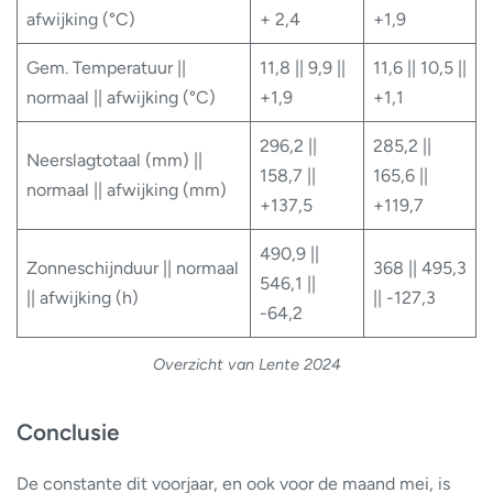
afwijking (°C)
+ 2,4
+1,9
Gem. Temperatuur ||
11,8 || 9,9 ||
11,6 || 10,5 ||
normaal || afwijking (°C)
+1,9
+1,1
296,2 ||
285,2 ||
Neerslagtotaal (mm) ||
158,7 ||
165,6 ||
normaal || afwijking (mm)
+137,5
+119,7
490,9 ||
Zonneschijnduur || normaal
368 || 495,3
546,1 ||
|| afwijking (h)
|| -127,3
-64,2
Overzicht van Lente 2024
Conclusie
De constante dit voorjaar, en ook voor de maand mei, is