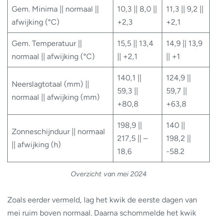
Gem. Minima || normaal ||
10,3 || 8,0 ||
11,3 || 9,2 ||
afwijking (°C)
+2,3
+2,1
Gem. Temperatuur ||
15,5 || 13,4
14,9 || 13,9
normaal || afwijking (°C)
|| +2,1
|| +1
140,1 ||
124,9 ||
Neerslagtotaal (mm) ||
59,3 ||
59,7 ||
normaal || afwijking (mm)
+80,8
+63,8
198,9 ||
140 ||
Zonneschijnduur || normaal
217,5 || –
198,2 ||
|| afwijking (h)
18,6
-58.2
Overzicht van mei 2024
Zoals eerder vermeld, lag het kwik de eerste dagen van
mei ruim boven normaal. Daarna schommelde het kwik