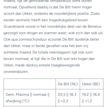
maand, ligt de gemiddelde temperatuur sterk boven
normaal. Opvallend daarbij is dat De Bilt hierin hoger
scoort dan Ukkel, ondanks de noordelijkere positie. Zoals
eerder vermeld, heeft een hogedrukgebied boven
Scandinavië vooral in het noordelijke deel van de Benelux
gezorgd voor droger en warmer weer, wat zich dan ook uit.
Ook qua zonneschijnduur scoorde De Bilt duidelijk beter
dan Ukkel, maar in beide gevallen was het een vrij
sombere maand. De totale neerslagsom ligt ook ruim
boven normaal, al ligt die in De Bilt wel iets hoger dan
Ukkel, mede dankzij enkele traagbewegende
onweersbuien.
De Bilt (NL)
Ukkel (BE)
Gem. Maxima || normaal ||
20,5 || 18,3
19,2 || 18,4
afwijking (°C)
|| +2,2
|| +1,2