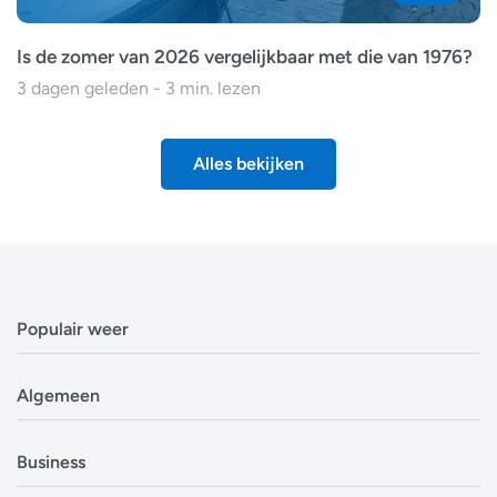
Is de zomer van 2026 vergelijkbaar met die van 1976?
3 dagen geleden - 3 min. lezen
Alles bekijken
Populair weer
Weerbericht Antwerpen
Algemeen
Weerbericht Brussel
Weerbericht Amsterdam
Veelgestelde vragen
Business
Weerbericht Eindhoven
Privacyverklaring