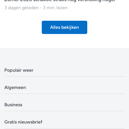
3 dagen geleden - 3 min. lezen
Alles bekijken
Populair weer
Weerbericht Antwerpen
Algemeen
Weerbericht Brussel
Weerbericht Amsterdam
Veelgestelde vragen
Business
Weerbericht Eindhoven
Privacyverklaring
Weerbericht Luxemburg
Cookiebeleid
Evenementen
Alle locaties in België
Gratis nieuwsbrief
Disclaimer
Overheden