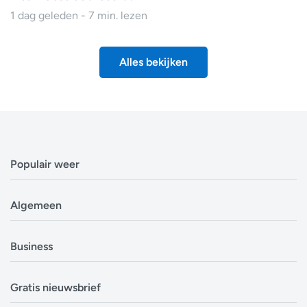
1 dag geleden - 7 min. lezen
Alles bekijken
Populair weer
Weerbericht Antwerpen
Algemeen
Weerbericht Brussel
Weerbericht Amsterdam
Veelgestelde vragen
Business
Weerbericht Eindhoven
Privacyverklaring
Weerbericht Luxemburg
Cookiebeleid
Evenementen
Alle locaties in België
Gratis nieuwsbrief
Disclaimer
Overheden
Alle locaties in Nederland