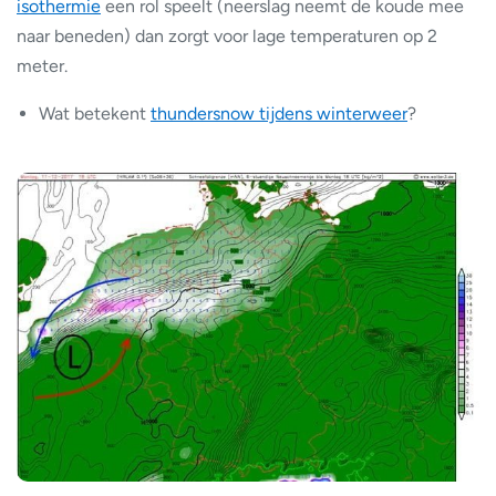
isothermie
een rol speelt (neerslag neemt de koude mee
naar beneden) dan zorgt voor lage temperaturen op 2
meter.
Wat betekent
thundersnow tijdens winterweer
?