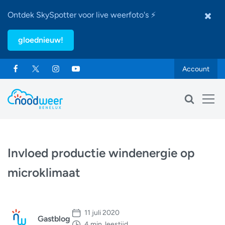
Ontdek SkySpotter voor live weerfoto's ⚡
gloednieuw!
Account
Invloed productie windenergie op
microklimaat
11 juli 2020
Gastblog
4 min. leestijd