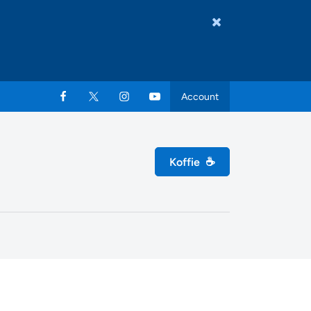
Account
Koffie
☕