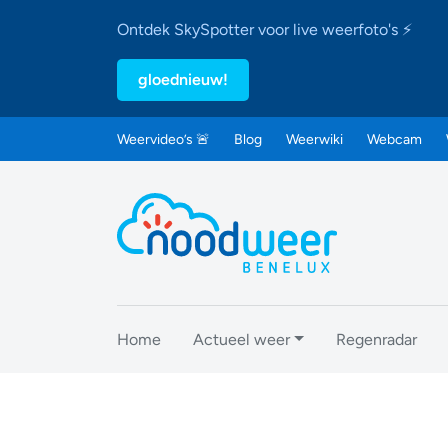
Ontdek SkySpotter voor live weerfoto's ⚡
gloednieuw!
Weervideo’s 🚨
Blog
Weerwiki
Webcam
Home
Actueel weer
Regenradar