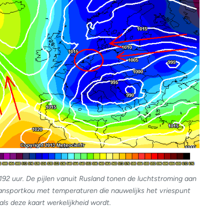
2 uur. De pijlen vanuit Rusland tonen de luchtstroming aan
ransportkou met temperaturen die nauwelijks het vriespunt
 als deze kaart werkelijkheid wordt.