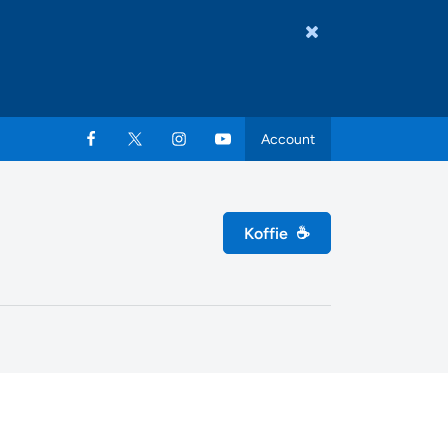
Account
Koffie
☕