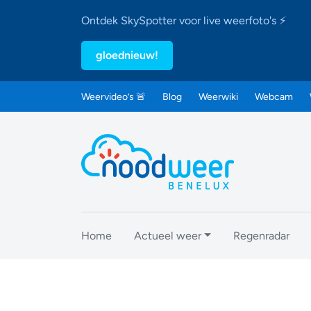
Ontdek SkySpotter voor live weerfoto's ⚡
gloednieuw!
Weervideo’s 🚨
Blog
Weerwiki
Webcam
Home
Actueel weer
Regenradar