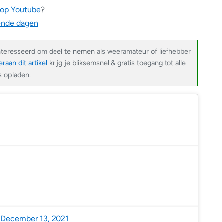
 op Youtube
?
ende dagen
nteresseerd om deel te nemen als weeramateur of liefhebber
raan dit artikel
krijg je bliksemsnel & gratis toegang tot alle
s opladen.
Benelux (@NoodweerBenelux)
December 13, 2021