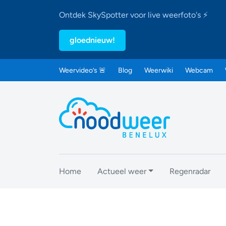
Ontdek SkySpotter voor live weerfoto's ⚡
gloednieuw!
Weervideo’s 🚨
Blog
Weerwiki
Webcam
Home
Actueel weer
Regenradar