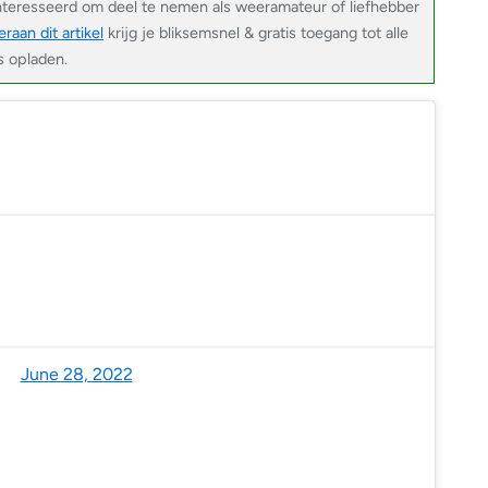
nteresseerd om deel te nemen als weeramateur of liefhebber
raan dit artikel
krijg je bliksemsnel & gratis toegang tot alle
s opladen.
Benelux (@NoodweerBenelux)
June 28, 2022