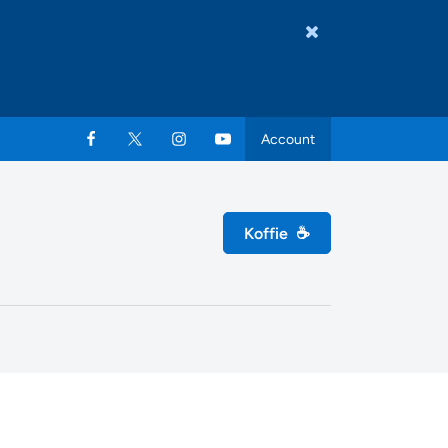
Account
Koffie
☕