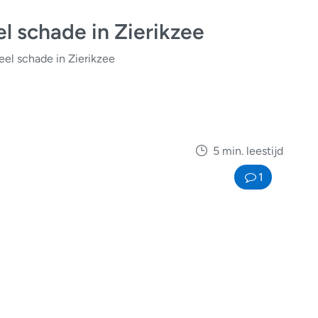
l schade in Zierikzee
eel schade in Zierikzee
5 min. leestijd
1