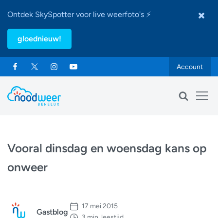
Ontdek SkySpotter voor live weerfoto's ⚡
gloednieuw!
Account
Vooral dinsdag en woensdag kans op
onweer
17 mei 2015
Gastblog
3 min. leestijd