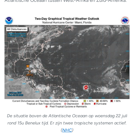
Atlantische Oceaan tussen West-Afrika en Zuid-Amerika.
De situatie boven de Atlantische Oceaan op woensdag 22 juli
rond 15u Benelux tijd. Er zijn twee tropische systemen actief.
(
NHC
)