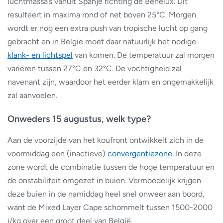
luchtmassa’s vanuit Spanje richting de Benelux. Dit
resulteert in maxima rond of net boven 25°C. Morgen
wordt er nog een extra push van tropische lucht op gang
gebracht en in België moet daar natuurlijk het nodige
klank- en lichtspel
van komen. De temperatuur zal morgen
variëren tussen 27°C en 32°C. De vochtigheid zal
navenant zijn, waardoor het eerder klam en ongemakkelijk
zal aanvoelen.
Onweders 15 augustus, welk type?
Aan de voorzijde van het koufront ontwikkelt zich in de
voormiddag een (inactieve)
convergentiezone
. In deze
zone wordt de combinatie tussen de hoge temperatuur en
de onstabiliteit omgezet in buien. Vermoedelijk krijgen
deze buien in de namiddag heel snel onweer aan boord,
want de Mixed Layer Cape schommelt tussen 1500-2000
j/kg over een groot deel van België.