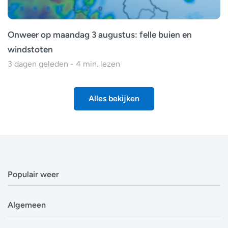
Onweer op maandag 3 augustus: felle buien en
windstoten
3 dagen geleden - 4 min. lezen
Alles bekijken
Populair weer
Weerbericht Antwerpen
Algemeen
Weerbericht Brussel
Weerbericht Amsterdam
Veelgestelde vragen