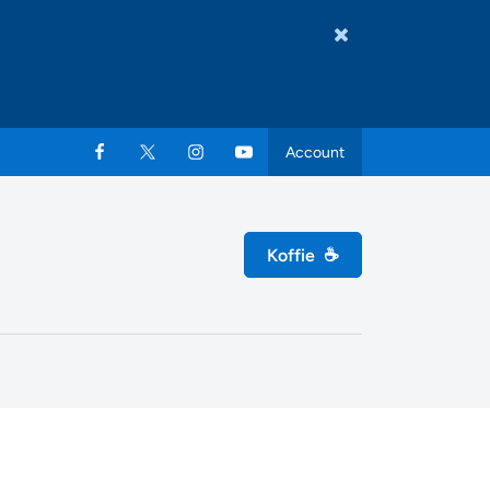
Account
Koffie
☕