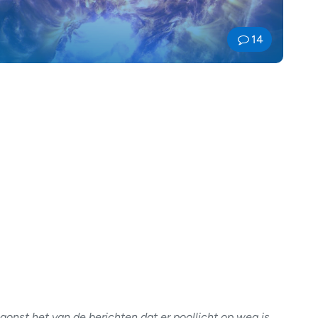
14
gonst het van de berichten dat er poollicht op weg is