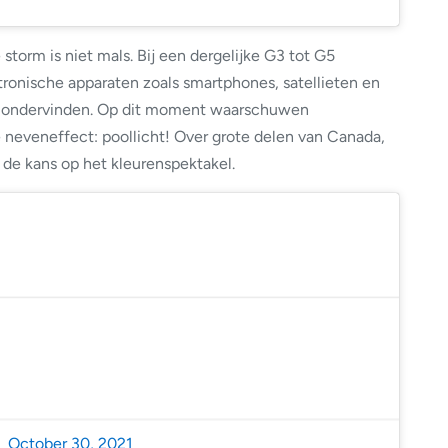
torm is niet mals. Bij een dergelijke G3 tot G5
onische apparaten zoals smartphones, satellieten en
er ondervinden. Op dit moment waarschuwen
 neveneffect: poollicht! Over grote delen van Canada,
de kans op het kleurenspektakel.
atherLive (@_SpaceWeather_)
October 30, 2021