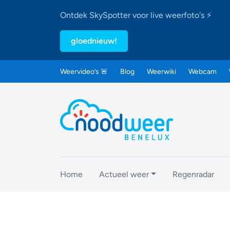
Ontdek SkySpotter voor live weerfoto's ⚡
gloednieuw!
Weervideo’s 🚨
Blog
Weerwiki
Webcam
Home
Actueel weer
Regenradar