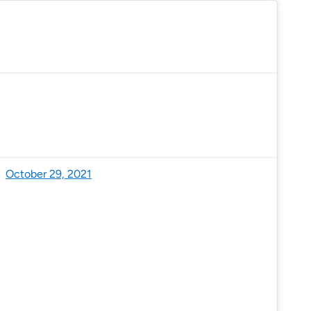
ther Prediction Center (@NWSSWPC)
October 29, 2021