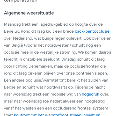
Algemene weersituatie
Maandag trekt een lagedrukgebied op hoogte over de
Benelux. Rond dit laag krult een brede
back-bentocclusie
over Nederland, wat buiige regen oplevert. Ook over delen
van België (vooral het noordwesten) schuift nog een
occlusie mee in de westelijke stroming. We komen daarbij
terecht in onstabiele zeelucht. Dinsdag schuift dit laag
door richting Denemarken, maar de occlusiefronten die
rond dit laag cirkelen blijven over onze contreien slepen.
Een andere occlusie/warmtefront bereikt het zuiden van
België en schuift wat noordwaarts op. Tijdens de nacht
naar woensdag trekt een mobiele wig van
hogedruk
over,
maar naar woensdag toe nadert alweer een hoogtetrog
vanaf het westen een een occluderend frontaal systeem
(met
koufront dat het warmtefront stilaan inhaalt en