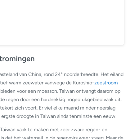
stromingen
vasteland van China, rond 24° noorderbreedte. Het eiland
relatief warm zeewater vanwege de Kuroshio-
zeestroom
gebieden voor een moesson. Taiwan ontvangt daarom op
ef de regen door een hardnekkig hogedrukgebied vaak uit.
gtekort zich voort. Er viel elke maand minder neerslag
 ergste droogte in Taiwan sinds tenminste een eeuw.
g Taiwan vaak te maken met zeer zware regen- en
s dat het waterpeil in de reservoirs weer steeg. Maar de