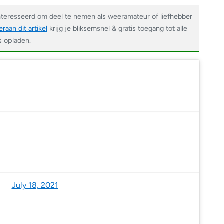
nteresseerd om deel te nemen als weeramateur of liefhebber
raan dit artikel
krijg je bliksemsnel & gratis toegang tot alle
s opladen.
on Nicholls 💙 (@jnmet)
July 18, 2021