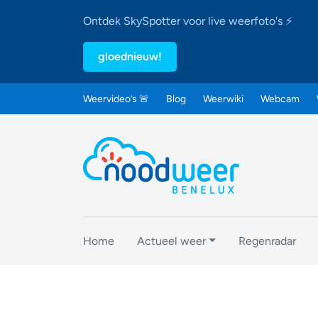
Ontdek SkySpotter voor live weerfoto's ⚡
gloednieuw!
Weervideo’s 🚨
Blog
Weerwiki
Webcam
Home
Actueel weer
Regenradar