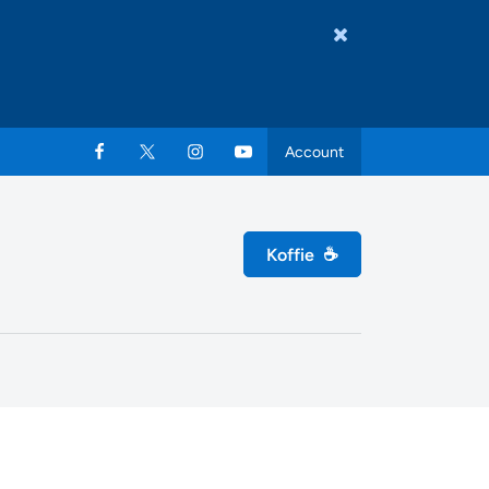
Account
Koffie
☕