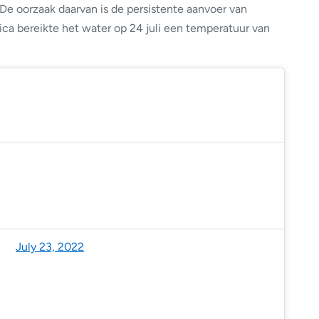
e oorzaak daarvan is de persistente aanvoer van
ica bereikte het water op 24 juli een temperatuur van
McCarthy (@US_Stormwatch)
July 23, 2022