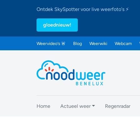
Ontdek SkySpotter voor live weerfoto's ⚡
gloednieuw!
Weervideo’s 🚨
Blog
Weerwiki
Webcam
Home
Actueel weer
Regenradar