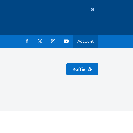
Account
Koffie
☕