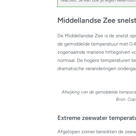
reacties. Je kan ook je eigen weerfoto
Middellandse Zee snel
De Middellandse Zee is de snelst o
de gemiddelde temperatuur met 0.4
zogenaamde mariene hittegolven voor
normaal. De hogere temperaturen beï
dramatische veranderingen ondergaa
Afwijking van de gemiddelde tempera
Bron: Cop
Extreme zeewater temperatu
Afgelopen zomer bereikten de zeewa