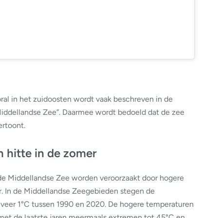
al in het zuidoosten wordt vaak beschreven in de
Middellandse Zee”. Daarmee wordt bedoeld dat de zee
rtoont.
hitte in de zomer
e Middellandse Zee worden veroorzaakt door hogere
r. In de Middellandse Zeegebieden stegen de
eer 1°C tussen 1990 en 2020. De hogere temperaturen
 met de laatste jaren meermaals extremen tot 45°C en