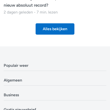
nieuw absoluut record?
2 dagen geleden - 7 min. lezen
Alles bekijken
Populair weer
Weerbericht Antwerpen
Algemeen
Weerbericht Brussel
Weerbericht Amsterdam
Veelgestelde vragen
Business
Weerbericht Eindhoven
Privacyverklaring
Weerbericht Luxemburg
Cookiebeleid
Evenementen
Alle locaties in België
Gratis nieuwsbrief