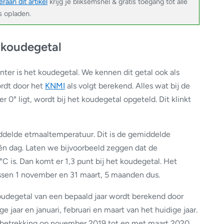
raan dit artikel
krijg je bliksemsnel & gratis toegang tot alle
s opladen.
 koudegetal
ter is het koudegetal. We kennen dit getal ook als
ordt door het
KNMI
als volgt berekend. Alles wat bij de
0° ligt, wordt bij het koudegetal opgeteld. Dit klinkt
iddelde etmaaltemperatuur. Dit is de gemiddelde
én dag. Laten we bijvoorbeeld zeggen dat de
 is. Dan komt er 1,3 punt bij het koudegetal. Het
ussen 1 november en 31 maart, 5 maanden dus.
koudegetal van een bepaald jaar wordt berekend door
jaar en januari, februari en maart van het huidige jaar.
 betrekking op november 2019 tot en met maart 2020.