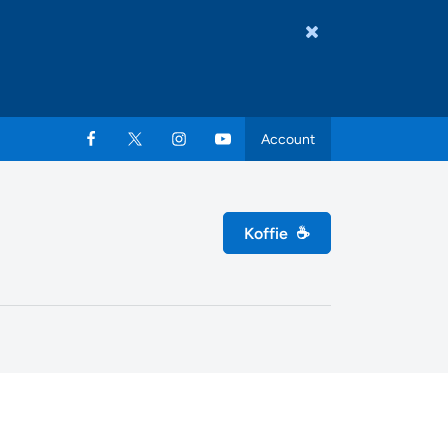
Account
Koffie
☕