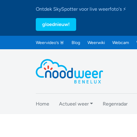
Ontdek SkySpotter voor live weerfoto's ⚡
gloednieuw!
Weervideo’s 🚨
Blog
Weerwiki
Webcam
Home
Actueel weer
Regenradar