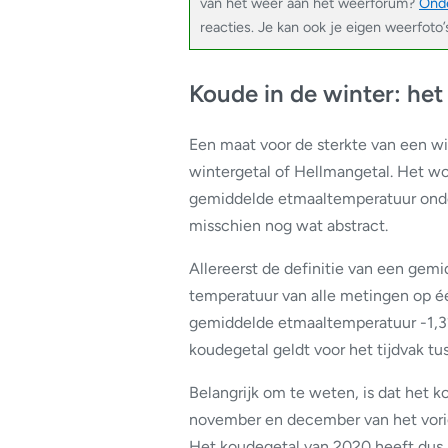
van het weer aan het weerforum?
Onde
reacties. Je kan ook je eigen weerfoto’
Koude in de winter: het
Een maat voor de sterkte van een win
wintergetal of Hellmangetal. Het w
gemiddelde etmaaltemperatuur onder 
misschien nog wat abstract.
Allereerst de definitie van een gem
temperatuur van alle metingen op é
gemiddelde etmaaltemperatuur -1,3°C
koudegetal geldt voor het tijdvak t
Belangrijk om te weten, is dat het 
november en december van het vorige 
Het koudegetal van 2020 heeft dus