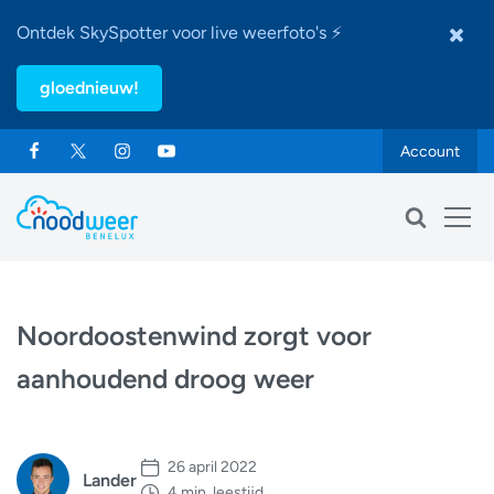
Ontdek SkySpotter voor live weerfoto's ⚡
gloednieuw!
Account
Noordoostenwind zorgt voor
aanhoudend droog weer
26 april 2022
Lander
4 min. leestijd