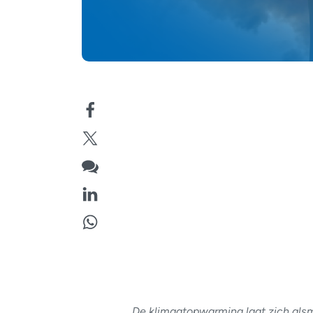
De klimaatopwarming laat zich als