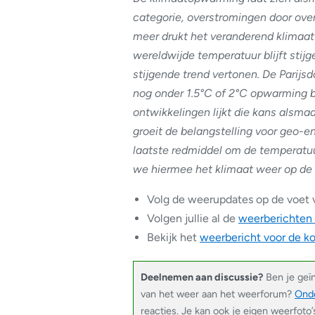
categorie, overstromingen door ove
meer drukt het veranderend klimaa
wereldwijde temperatuur blijft stijg
stijgende trend vertonen. De Parijsd
nog onder 1.5°C of 2°C opwarming b
ontwikkelingen lijkt die kans alsmaa
groeit de belangstelling voor geo-e
laatste redmiddel om de temperatuu
we hiermee het klimaat weer op de 
Volg de weerupdates op de voet 
Volgen jullie al de
weerberichten
Bekijk het
weerbericht voor de 
Deelnemen aan discussie?
Ben je geï
van het weer aan het weerforum?
Onde
reacties. Je kan ook je eigen weerfoto