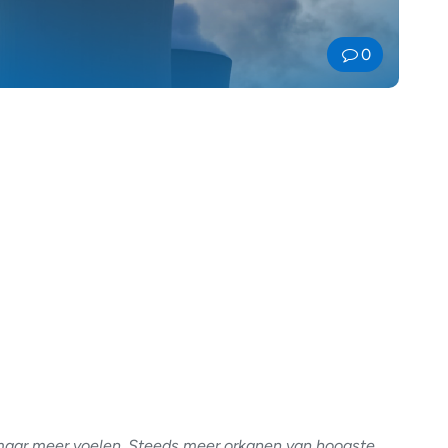
0
maar meer voelen. Steeds meer orkanen van hoogste