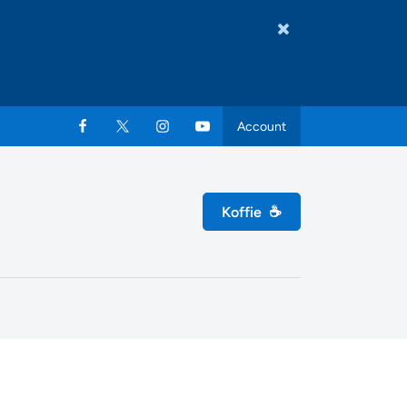
Account
Koffie
☕