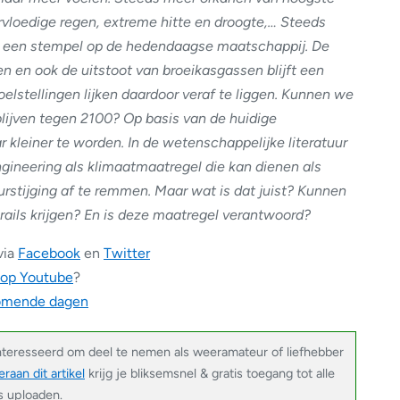
rvloedige regen, extreme hitte en droogte,… Steeds
t een stempel op de hedendaagse maatschappij. De
en en ook de uitstoot van broeikasgassen blijft een
oelstellingen lijken daardoor veraf te liggen. Kunnen we
lijven tegen 2100? Op basis van de huidige
r kleiner te worden. In de wetenschappelijke literatuur
ngineering als klimaatmaatregel die kan dienen als
rstijging af te remmen. Maar wat is dat juist? Kunnen
rails krijgen? En is deze maatregel verantwoord?
via
Facebook
en
Twitter
 op Youtube
?
komende dagen
nteresseerd om deel te nemen als weeramateur of liefhebber
raan dit artikel
krijg je bliksemsnel & gratis toegang tot alle
’s uploaden.