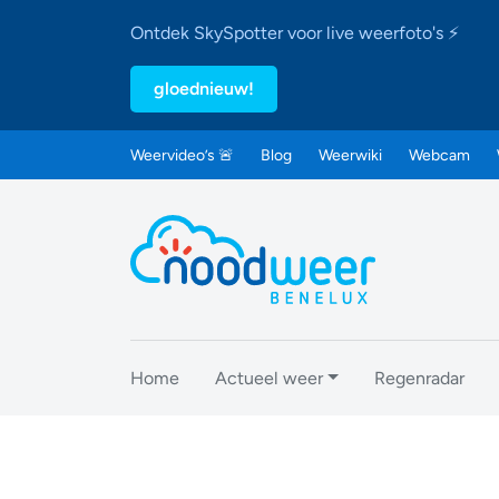
Ontdek SkySpotter voor live weerfoto's ⚡
gloednieuw!
Weervideo’s 🚨
Blog
Weerwiki
Webcam
Home
Actueel weer
Regenradar