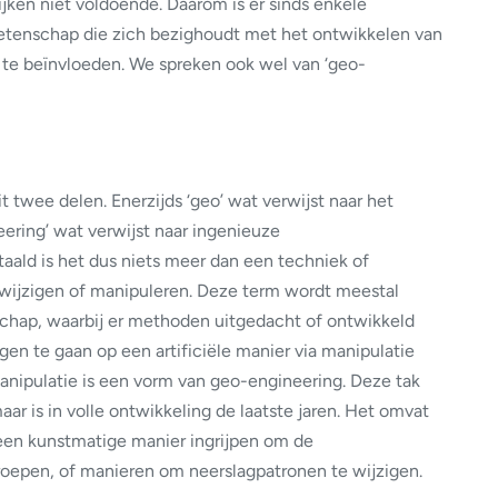
jken niet voldoende. Daarom is er sinds enkele
etenschap die zich bezighoudt met het ontwikkelen van
 te beïnvloeden. We spreken ook wel van ‘geo-
t twee delen. Enerzijds ‘geo’ wat verwijst naar het
eering’ wat verwijst naar ingenieuze
taald is het dus niets meer dan een techniek of
wijzigen of manipuleren. Deze term wordt meestal
hap, waarbij er methoden uitgedacht of ontwikkeld
n te gaan op een artificiële manier via manipulatie
nipulatie is een vorm van geo-engineering. Deze tak
aar is in volle ontwikkeling de laatste jaren. Het omvat
 een kunstmatige manier ingrijpen om de
 roepen, of manieren om neerslagpatronen te wijzigen.