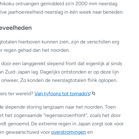
Shikoku ontvangen gemiddeld zo’n 2000 mm neerslag
alve jaarhoeveelheid neerslag in één week naar beneden.
oeveelheden
totalen hierboven kunnen zien, zijn de verschillen erg
er regen gehad dan het noorden.
oor een langgerekt slepend front dat eigenlijk al sinds
an Zuid-Japan lag. Dagelijks ontstonden er op deze lijn
l onweer. Zo konden de neerslagtotalen flink oplopen.
ers ter wereld?
Van tyfoons tot tornado’s
!🌀
 slepende storing langzaam naar het noorden. Toen
t het zogenaamde “regenseizoenfront”, zoals het door
rdt genoemd. De extreme regen in Japan zorgt ook voor
ekken gewaarschuwd voor
overstromingen
en