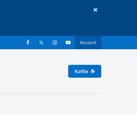
Account
Koffie
☕