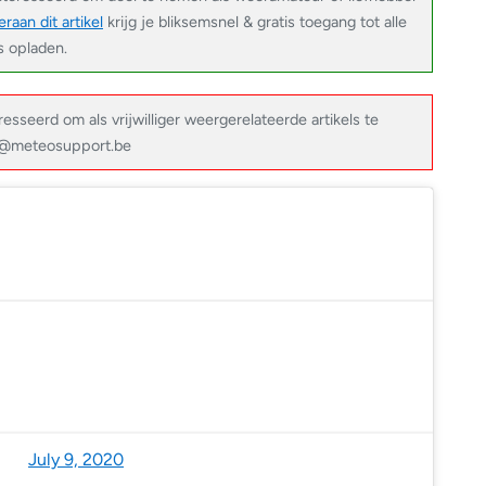
raan dit artikel
krijg je bliksemsnel & gratis toegang tot alle
s opladen.
resseerd om als vrijwilliger weergerelateerde artikels te
fo@meteosupport.be
a Mori (@sayakasofiamori)
July 9, 2020