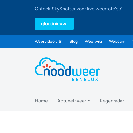
Ontdek SkySpotter voor live weerfoto's ⚡
gloednieuw!
Weervideo’s 🚨
Blog
Weerwiki
Webcam
Home
Actueel weer
Regenradar