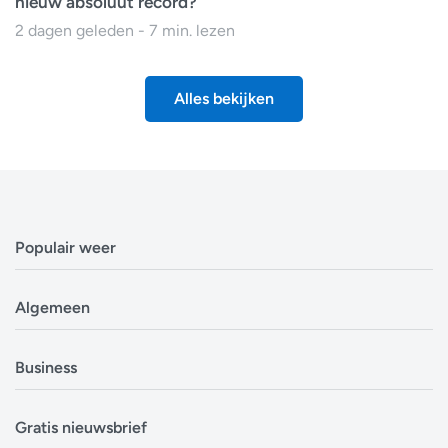
nieuw absoluut record?
2 dagen geleden - 7 min. lezen
Alles bekijken
Populair weer
Weerbericht Antwerpen
Algemeen
Weerbericht Brussel
Weerbericht Amsterdam
Veelgestelde vragen
Business
Weerbericht Eindhoven
Privacyverklaring
Weerbericht Luxemburg
Cookiebeleid
Evenementen
Alle locaties in België
Gratis nieuwsbrief
Disclaimer
Overheden